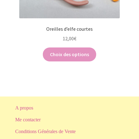
Oreilles d’elfe courtes
12,00
€
Ce
Choix des options
produit
a
plusieurs
variations.
Les
options
peuvent
A propos
être
Me contacter
choisies
sur
Conditions Générales de Vente
la