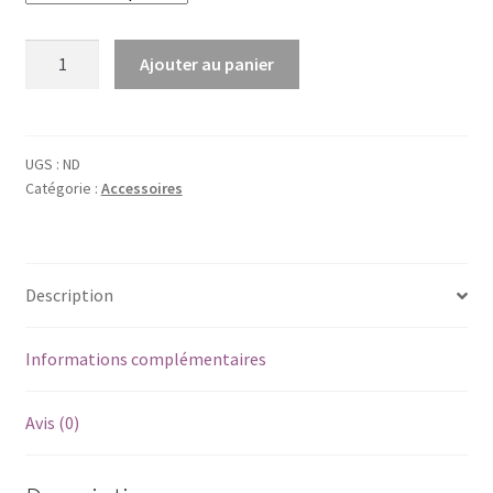
quantité
Ajouter au panier
de
Oreilles
d'elfe
longues
UGS :
ND
Catégorie :
Accessoires
Description
Informations complémentaires
Avis (0)